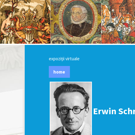
expoziţii virtuale
home
Erwin Sch