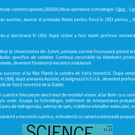
m/wp-content/uploads/2016/01/bbva-openmind-schrodinger-3.jjpg_-1.j
ian austriac, laureat al premiului Nobel pentru fizică în 1933 pentru „
ându-şi doctoratul în 1910. După război a fost numit profesor extraord
inar la Universitatea din Zurich, perioada cea mai fructuoasă privind act
urilor specifice ale solidelor. Continuă cercetările lui Helmholtz privind
 numele, devenind fondatorul mecanicii ondulatorii.
a succesor al lui Max Planck la catedra de fizică teoretică. După venire
In 1938, după anexarea Austriei, el emigrează în S.U.A., devenind profeso
ii de fizică teoretică de la Dublin.
i cuantice înlocuieşte electronul din modelul atomic al lui Bohr cu o seri
te unde. Ecuaţia lui Schrödinger, indiferent de interpretarea probabil
i para ale hidrogenului, valenţa de spin, stabilirea orbitalilor moleculari, 
 variantă a mecanicii cuantice, echivalentă cu varianta matriceală propu