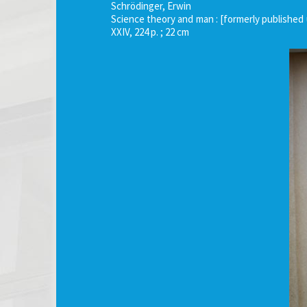
Schrödinger, Erwin
Science theory and man : [formerly published 
XXIV, 224 p. ; 22 cm