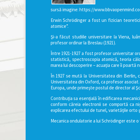
sursă imagine: https://www.bbvaopenmind.co
Erwin Schrödinger a fost un fizician teoretic
atomice”.
Şi-a făcut studiile universitare la Viena, lu
profesor ordinar la Breslau (1921).
Între 1921-1927 a fost profesor universitar ord
statistică, spectroscopia atomică, teoria căld
marea lui descoperire – acuaţia care îi poartă
În 1927 se mută la Universitatea din Berlin, c
Universitatea din Oxford, ca profesor asociat. 
Europa, unde primeşte postul de director al Şcol
Contribuţia sa esenţială în edificarea mecanici
conform căreia electronii se comportă ca niş
explicarea efectului de tunel, varietăţile orto ş
Mecanica ondulatorie a lui Schrödinger este o