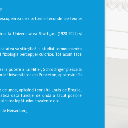
pg
 descoperirea de noi forme fecunde ale teoriei
inar la Universitatea Stuttgart (1920-1921) şi
ivitatea sa ştiinţifică: a studiat termodinamica
 fiziologia percepţiei culorilor. Tot acum face
a la putere a lui Hitler, Schrödinger pleaca la
r la Universitatea din Princeton, apoi revine în
e de unde, aplicând teoria lui Louis de Broglie,
istică dată funcţiei de undă a făcut posibile
explicarea legăturilor covalente etc.
sa de Heisenberg.