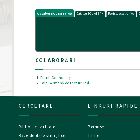
Catalog BCU MEBFIND
Catalog BCU ALEPH
Reviste electronice
COLABORĂRI
British Council Iași
Sala Germană de Lectură Iași
CERCETARE
LINKURI RAPIDE
Biblioteci virtuale
Permise
Baze de date ştiinţifice
Tarife